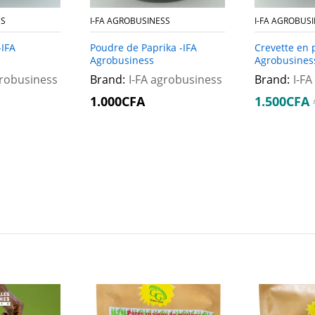
SS
I-FA AGROBUSINESS
I-FA AGROBUS
-IFA
Poudre de Paprika -IFA
Crevette en 
Agrobusiness
Agrobusines
grobusiness
Brand:
I-FA agrobusiness
Brand:
I-F
1.000
1.000
CFA
CFA
1.500
1.500
CFA
CFA