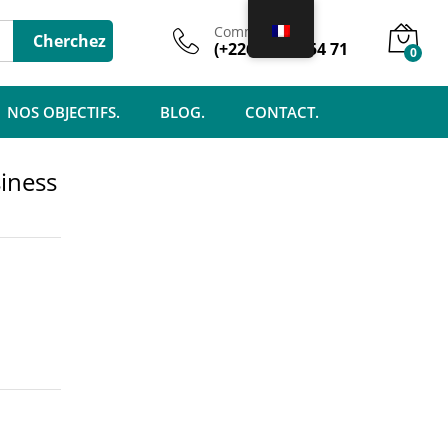
1.000
CFA
Ajouter au panier
Commercial
Cherchez
(+226) 74 61 54 71
0
NOS OBJECTIFS.
BLOG.
CONTACT.
iness