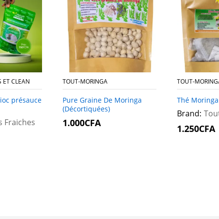
S ET CLEAN
TOUT-MORINGA
TOUT-MORING
nioc présauce
Pure Graine De Moringa
Thé Moringa
(Décortiquées)
Brand:
Tou
s Fraiches
1.000
1.000
CFA
CFA
1.250
1.250
CFA
CFA