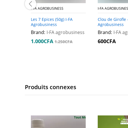
I-FA AGROBUSINESS
I-FA AGROBUSINE
Les 7 Epices (50g) I-FA
Clou de Girofle 
Agrobusiness
Agrobusiness
Brand:
I-FA agrobusiness
Brand:
I-FA a
1.000
1.000
CFA
CFA
600
600
CFA
CFA
1.250
1.250
CFA
CFA
Produits connexes