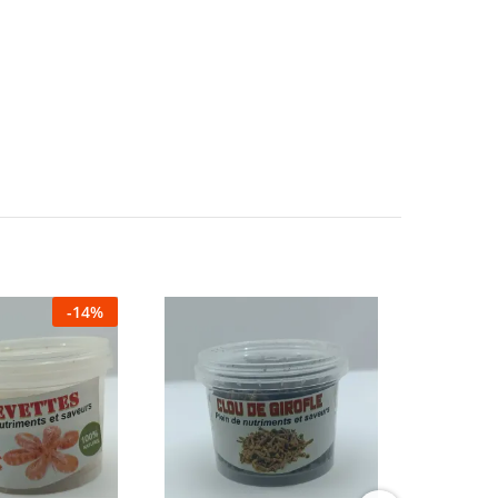
-
14
%