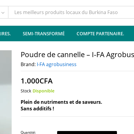
lus de produits
Politique de garantie
IRES.
SEMI-TRANSFORMÉ
COMPTE PARTENAIRE.
Poudre de cannelle – I-FA Agrobus
Brand:
I-FA agrobusiness
1.000
CFA
Stock
Disponible
Plein de nutriments et de saveurs.
Sans additifs !
Quantité: