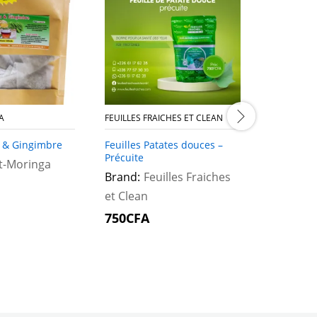
A
FEUILLES FRAICHES ET CLEAN
FEUILLES F
 & Gingimbre
Feuilles Patates douces –
Feuilles 
Précuite
corètes p
t-Moringa
Brand:
Feuilles Fraiches
Brand:
F
et Clean
et Clean
750
750
CFA
CFA
750
750
CFA
CFA