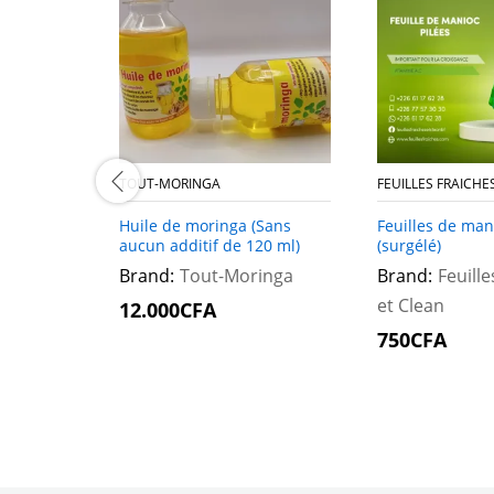
TOUT-MORINGA
FEUILLES FRAICHE
Huile de moringa (Sans
Feuilles de ma
aucun additif de 120 ml)
(surgélé)
Brand:
Tout-Moringa
Brand:
Feuille
et Clean
12.000
12.000
CFA
CFA
750
750
CFA
CFA