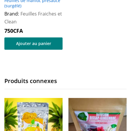
Feuilles de manioc présauce
(surgélé)
Brand:
Feuilles Fraiches et
Clean
750
CFA
Ajouter au panier
Produits connexes