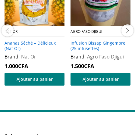
NAT OR
AGRO FASO DJIGUI
Ananas Séché – Délicieux
Infusion Bissap Gingembre
(Nat Or)
(25 infusettes)
Brand:
Nat Or
Brand:
Agro Faso Djigui
1.000
CFA
1.500
CFA
Ajouter au panier
Ajouter au panier