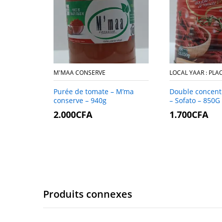
M'MAA CONSERVE
LOCAL YAAR : PL
Purée de tomate – M’ma
Double concent
conserve
–
–
940g
– Sofato
–
–
850G
2.000
2.000
CFA
CFA
1.700
1.700
CFA
CFA
Produits connexes