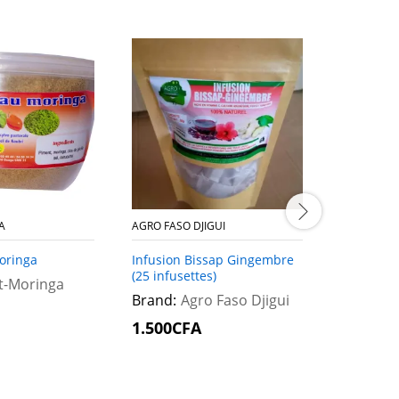
A
AGRO FASO DJIGUI
TOUT-MOR
oringa
Infusion Bissap Gingembre
Miel Natur
(25 infusettes)
Saint Mic
t-Moringa
Brand:
Agro Faso Djigui
Brand:
T
1.500
1.500
CFA
CFA
2.500
2.500
C
C