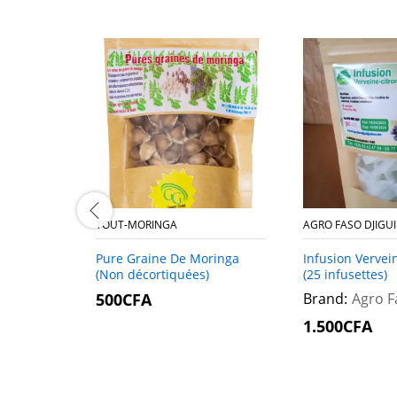
TOUT-MORINGA
AGRO FASO DJIGUI
Pure Graine De Moringa
Infusion Vervei
(Non décortiquées)
(25 infusettes)
500
500
CFA
CFA
Brand:
Agro F
1.500
1.500
CFA
CFA