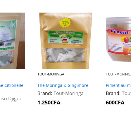
TOUT-MORINGA
TOUT-MORING
ne Citronelle
Thé Moringa & Gingimbre
Piment au m
Brand:
Tout-Moringa
Brand:
Tou
aso Djigui
1.250
1.250
CFA
CFA
600
600
CFA
CFA