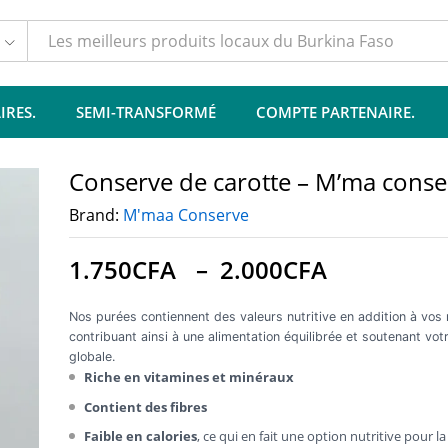
Vendor Info
Plus de produits
Politique de garantie
IRES.
SEMI-TRANSFORMÉ
COMPTE PARTENAIRE.
Conserve de carotte – M’ma conse
Brand:
M'maa Conserve
1.750
CFA
–
2.000
CFA
Nos purées contiennent des valeurs nutritive en addition à vos
contribuant ainsi à une alimentation équilibrée et soutenant vot
globale.
Riche en vitamines et minéraux
Contient des fibres
Faible en calories
, ce qui en fait une option nutritive pour l