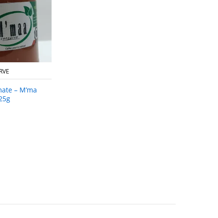
RVE
mate – M’ma
25g