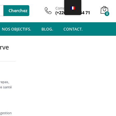
1.750
CFA
–
Ajouter au panier
2.000
CFA
Commercial
Cherchez
(+226) 74 61 54 71
0
NOS OBJECTIFS.
BLOG.
CONTACT.
rve
 repas,
re santé
a gestion