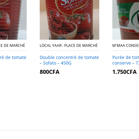
ACE DE MARCHÉ
LOCAL YAAR : PLACE DE MARCHÉ
M'MAA CONSE
ré de tomate
Double concentré de tomate
Purée de to
– Sofato
–
–
450G
conserve
–
–
7
800
800
CFA
CFA
1.750
1.750
CFA
CFA