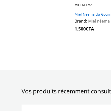
MIEL NEEMA
Miel Nèema du Gour
Brand:
Miel nèema
1.500
1.500
CFA
CFA
Vos produits récemment consult