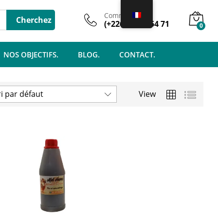
Commercial
Cherchez
(+226) 74 61 54 71
0
NOS OBJECTIFS.
BLOG.
CONTACT.
ri par défaut
View