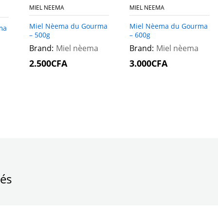
MIEL NEEMA
MIEL NEEMA
Miel Nèema du Gourma
Miel Nèema du Gourma
ma
– 500g
– 600g
Brand:
Miel nèema
Brand:
Miel nèema
2.500
2.500
CFA
CFA
3.000
3.000
CFA
CFA
és