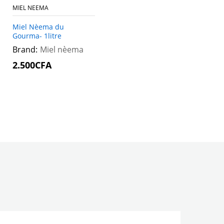
MIEL NEEMA
Miel Nèema du
Gourma- 1litre
Brand:
Miel nèema
2.500
2.500
CFA
CFA