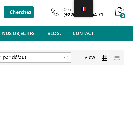
Commercial
Cherchez
(+226) 74 61 54 71
0
NOS OBJECTIFS.
BLOG.
CONTACT.
ri par défaut
View