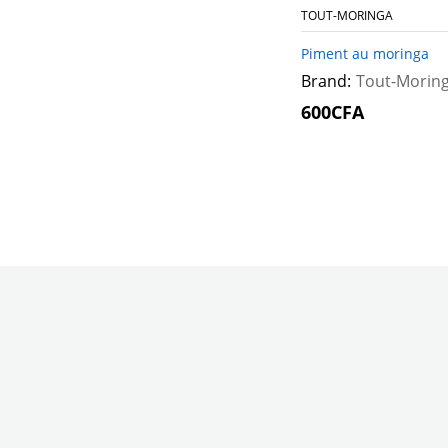
TOUT-MORINGA
Piment au moringa
Brand:
Tout-Morin
600
600
CFA
CFA