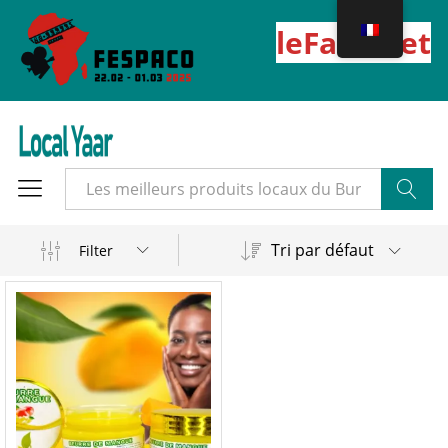
leFaso.net
Cherche
Tri par défaut
Filter