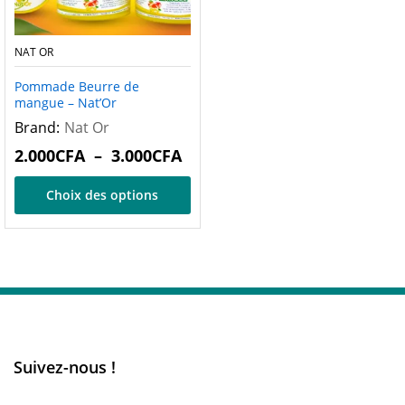
NAT OR
Pommade Beurre de
mangue – Nat’Or
Brand:
Nat Or
2.000
CFA
–
3.000
CFA
Choix des options
Suivez-nous !